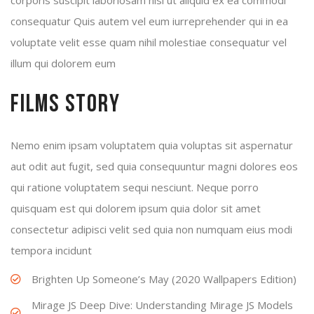
corporis suscipit laboriosam nisi ut aliquid ex ea commodi
consequatur Quis autem vel eum iurreprehender qui in ea
voluptate velit esse quam nihil molestiae consequatur vel
illum qui dolorem eum
Films Story
Nemo enim ipsam voluptatem quia voluptas sit aspernatur
aut odit aut fugit, sed quia consequuntur magni dolores eos
qui ratione voluptatem sequi nesciunt. Neque porro
quisquam est qui dolorem ipsum quia dolor sit amet
consectetur adipisci velit sed quia non numquam eius modi
tempora incidunt
Brighten Up Someone’s May (2020 Wallpapers Edition)
Mirage JS Deep Dive: Understanding Mirage JS Models